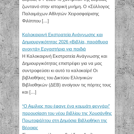
ζωντανό στην ιστορική μνήμη. Ο «Σύλλογος
Παλαιμάχων Αθλητών Χειροσφαίρισης
Φιλίππου
[…]
Καλοκαιρινή Εκστρατεία Ανάγνωσης και
Δημιουργικότητας 2026 «Βιβλία, παράθυρα
ανοιχτά» Εργαστήρια για παιδιά
Η Καλοκαιρινή Εκστρατεία Ανάγνωσης και
Δημιουργικότητας επιστρέφει για να μας
συντροφεύσει κι αυτό το καλοκαίρι! Οι
βιβλιοθήκες του Δικτύου Ελληνικών
Βιβλιοθηκών (ΔΕΒ) ανοίγουν τις πόρτες τους
και
[…]
“Ο Αιμίλιος που έφαγε ένα κομμάτι φεγγάρι”
παρουσίαση του νέου βιβλίου της Χρυσάνθης
Πρωτοψάλτου στη Δημόσια Βιβλιοθήκη της
Βέροιας