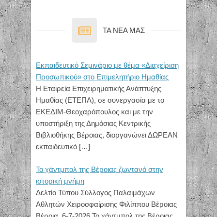
TA NEA MAΣ
Εκπαιδευτικό Σεμινάριο με θέμα «Διαχείριση
Προσωπικού» στο Επιμελητήριο Ημαθίας
Η Εταιρεία Επιχειρηματικής Ανάπτυξης
Ημαθίας (ΕΤΕΠΑ), σε συνεργασία με το
ΕΚΕΔΙΜ-Θεοχαρόπουλος και με την
υποστήριξη της Δημόσιας Κεντρικής
Βιβλιοθήκης Βέροιας, διοργανώνει ΔΩΡΕΑΝ
εκπαιδευτικό
[…]
Το χάντμπολ της Βέροιας ζωντανό στην
ιστορική μνήμη
Δελτίο Τύπου Σύλλογος Παλαιμάχων
Αθλητών Χειροσφαίρισης Φιλίππου Βέροιας
Βέροια, 6-7-2026 Το χάντμπολ της Βέροιας