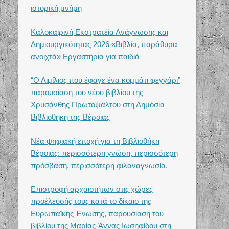
ιστορική μνήμη
Καλοκαιρινή Εκστρατεία Ανάγνωσης και
Δημιουργικότητας 2026 «Βιβλία, παράθυρα
ανοιχτά» Εργαστήρια για παιδιά
“Ο Αιμίλιος που έφαγε ένα κομμάτι φεγγάρι”
παρουσίαση του νέου βιβλίου της
Χρυσάνθης Πρωτοψάλτου στη Δημόσια
Βιβλιοθήκη της Βέροιας
Νέα ψηφιακή εποχή για τη Βιβλιοθήκη
Βέροιας: περισσότερη γνώση, περισσότερη
πρόσβαση, περισσότερη φιλαναγνωσία.
Επιστροφή αρχαιοτήτων στις χώρες
προέλευσής τους κατά το δίκαιο της
Ευρωπαϊκής Ένωσης, παρουσίαση του
βιβλίου της Μαρίας-Άννας Ιωσηφίδου στη