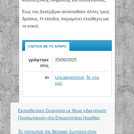
Εως τον Δεκέμβριο ακολουθούν άλλες τρεις
δράσεις. Η είσοδος παραμένει ελεύθερη για
το κοινό.
ΣΧΕΤΙΚΆ ΜΕ ΤΟ ΆΡΘΡΟ
γράφτηκε
25/06/2025
στις
in
Uncategorized
,
Τα νέα
μας
Εκπαιδευτικό Σεμινάριο με θέμα «Διαχείριση
Προσωπικού» στο Επιμελητήριο Ημαθίας
Το χάντμπολ της Βέροιας ζωντανό στην