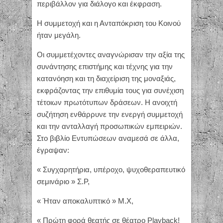
περιβάλλον για διάλογο και έκφραση.
Η συμμετοχή και η Ανταπόκριση του Κοινού
ήταν μεγάλη.
Οι συμμετέχοντες αναγνώρισαν την αξία της
συνάντησης επιστήμης και τέχνης για την
κατανόηση και τη διαχείριση της μοναξιάς,
εκφράζοντας την επιθυμία τους για συνέχιση
τέτοιων πρωτότυπων δράσεων. Η ανοιχτή
συζήτηση ενθάρρυνε την ενεργή συμμετοχή
και την ανταλλαγή προσωπικών εμπειριών.
Στο βιβλίο Εντυπώσεων αναμεσά σε άλλα,
έγραψαν:
« Συγχαρητήρια, υπέροχο, ψυχοθεραπευτικό
σεμινάριο » Σ.Ρ,
« Ήταν αποκαλυπτικό » Μ.Χ,
« Πρώτη φορά θεατής σε θέατρο Playback!