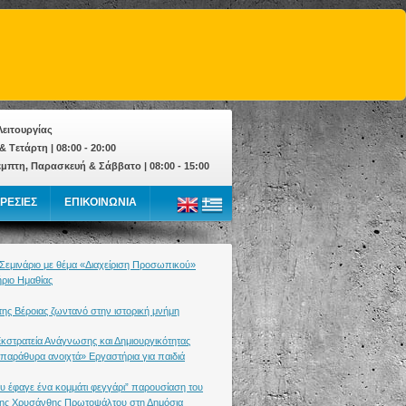
ειτουργίας
& Tετάρτη | 08:00 - 20:00
έμπτη, Παρασκευή & Σάββατο | 08:00 - 15:00
ΡΕΣΙΕΣ
ΕΠΙΚΟΙΝΩΝΙΑ
 Σεμινάριο με θέμα «Διαχείριση Προσωπικού»
ήριο Ημαθίας
ης Βέροιας ζωντανό στην ιστορική μνήμη
Εκστρατεία Ανάγνωσης και Δημιουργικότητας
 παράθυρα ανοιχτά» Εργαστήρια για παιδιά
ου έφαγε ένα κομμάτι φεγγάρι” παρουσίαση του
 της Χρυσάνθης Πρωτοψάλτου στη Δημόσια