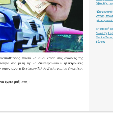
Βιβλιοθήκη τη
Νέα ψηφιακή ε
γνώση, περισ
φιλαναγνωσία
Επιστροφή αρ
δίκαιο της Ε
Μαρίας-Άννας
Βέροιας
ροσπαθώντας πάντα να είναι κοντά στις ανάγκες της
τότητα στα μέλη της να διεκπεραιώσουν ηλεκτρονικές
Εκτύπωση Τελών Κυκλοφορίας Οχημάτων
ν όπως είναι η
α έχετε μαζί σας :