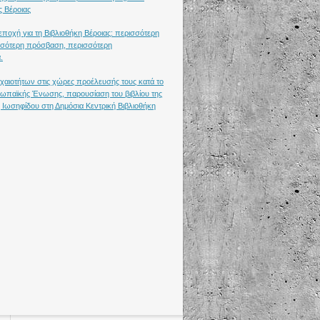
ς Βέροιας
ποχή για τη Βιβλιοθήκη Βέροιας: περισσότερη
σότερη πρόσβαση, περισσότερη
.
χαιοτήτων στις χώρες προέλευσής τους κατά το
υρωπαϊκής Ένωσης, παρουσίαση του βιβλίου της
 Ιωσηφίδου στη Δημόσια Κεντρική Βιβλιοθήκη