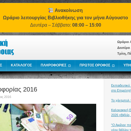
Ανακοίνωση
Ωράριο λειτουργίας Βιβλιοθήκης για τον μήνα Αύγουστο
Δευτέρα – Σάββατο:
08:00 – 15:00
Ωράριο Λ
Δευτέρα 
Τρίτη, Π
Σ
ΚΑΤΑΛΟΓΟΣ
ΠΛΗΡΟΦΟΡΙΕΣ
ΠΡΩΤΟΣ ΟΡΟΦΟΣ
ΥΠΗ
Εκπαιδευτικό
φορίας 2016
στο Επιμελητ
ας 2016
Το χάντμπολ τ
Καλοκαιρινή 
2026 «Βιβλία,
“Ο Αιμίλιος π
νέου βιβλίου