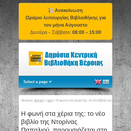
Ανακοίνωση
Ωράριο λειτουργίας Βιβλιοθήκης για
τον μήνα Αύγουστο
Δευτέρα – Σάββατο:
08:00 – 15:00
Browse:
Αρχική
>
test
>
Η φωνή στα χέρια της: το νέο βιβλίο της Ντορίνας Π
Η φωνή στα χέρια της: το νέο
βιβλίο της Ντορίνας
Παπαλιού, παρουσιάζεται στη