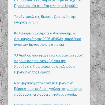
Εκπαιδευτικό Σεμινάριο με θέμα «Διαχείριση
Προσωπικού» στο Επιμελητήριο Ημαθίας
Το χάντμπολ της Βέροιας ζωντανό στην
ιστορική μνήμη
Καλοκαιρινή Εκστρατεία Ανάγνωσης και
Δημιουργικότητας 2026 «Βιβλία, παράθυρα
ανοιχτά» Εργαστήρια για παιδιά
“Ο Αιμίλιος που έφαγε ένα κομμάτι φεγγάρι”
παρουσίαση του νέου βιβλίου της
Χρυσάνθης Πρωτοψάλτου στη Δημόσια
Βιβλιοθήκη της Βέροιας
Νέα ψηφιακή εποχή για τη Βιβλιοθήκη
Βέροιας: περισσότερη γνώση, περισσότερη
πρόσβαση, περισσότερη φιλαναγνωσία.