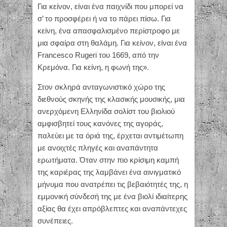
Για κείνον, είναι ένα παιχνίδι που μπορεί να
σ’ το προσφέρει ή να το πάρει πίσω. Για
κείνη, ένα απασφαλισμένο περίστροφο με
μια σφαίρα στη θαλάμη. Για κείνον, είναι ένα
Francesco Rugeri του 1669, από την
Κρεμόνα. Για κείνη, η φωνή της».
Στον σκληρά ανταγωνιστικό χώρο της
διεθνούς σκηνής της κλασικής μουσικής, μια
ανερχόμενη Ελληνίδα σολίστ του βιολιού
αμφισβητεί τους κανόνες της αγοράς,
παλεύει με τα όριά της, έρχεται αντιμέτωπη
με ανοιχτές πληγές και αναπάντητα
ερωτήματα. Όταν στην πιο κρίσιμη καμπή
της καριέρας της λαμβάνει ένα αινιγματικό
μήνυμα που ανατρέπει τις βεβαιότητές της, η
εμμονική σύνδεσή της με ένα βιολί ιδιαίτερης
αξίας θα έχει απρόβλεπτες και αναπάντεχες
συνέπειες.