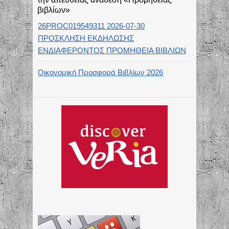
βιβλίων»
26PROC019549311 2026-07-30
ΠΡΟΣΚΛΗΣΗ ΕΚΔΗΛΩΣΗΣ
ΕΝΔΙΑΦΕΡΟΝΤΟΣ ΠΡΟΜΗΘΕΙΑ ΒΙΒΛΙΩΝ
Οικονομική Προσφορά Βιβλίων 2026