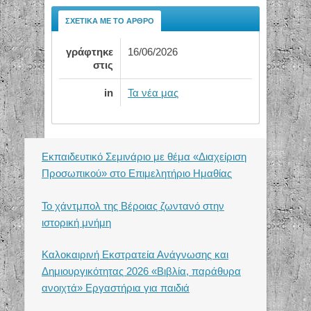
ΣΧΕΤΙΚΆ ΜΕ ΤΟ ΆΡΘΡΟ
γράφτηκε
16/06/2026
στις
in
Τα νέα μας
Εκπαιδευτικό Σεμινάριο με θέμα «Διαχείριση
Προσωπικού» στο Επιμελητήριο Ημαθίας
Το χάντμπολ της Βέροιας ζωντανό στην
ιστορική μνήμη
Καλοκαιρινή Εκστρατεία Ανάγνωσης και
Δημιουργικότητας 2026 «Βιβλία, παράθυρα
ανοιχτά» Εργαστήρια για παιδιά