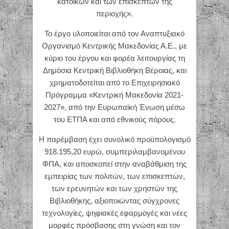
κατοίκων και των επισκεπτών της
περιοχής».
Το έργο υλοποιείται από τον Αναπτυξιακό
Οργανισμό Κεντρικής Μακεδονίας Α.Ε., με
κύριο του έργου και φορέα λειτουργίας τη
Δημόσια Κεντρική Βιβλιοθήκη Βέροιας, και
χρηματοδοτείται από το Επιχειρησιακό
Πρόγραμμα «Κεντρική Μακεδονία 2021-
2027», από την Ευρωπαϊκή Ένωση μέσω
του ΕΤΠΑ και από εθνικούς πόρους.
Η παρέμβαση έχει συνολικό προϋπολογισμό
918.195,20 ευρώ, συμπεριλαμβανομένου
ΦΠΑ, και αποσκοπεί στην αναβάθμιση της
εμπειρίας των πολιτών, των επισκεπτών,
των ερευνητών και των χρηστών της
Βιβλιοθήκης, αξιοποιώντας σύγχρονες
τεχνολογίες, ψηφιακές εφαρμογές και νέες
μορφές πρόσβασης στη γνώση και τον