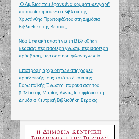
“Ο Αιμίλιος που έφαγε ένα κομμάτι φεγγάρι”
παρουσίαση του νέου βιβλίου της
Χρυσάνθης Πρωτοψάλτου στη Δημόσια
Βιβλιοθήκη της Βέροιας
Νέα ψηφιακή εποχή για τη Βιβλιοθήκη
Βέροιας: περισσότερη γνώση, περισσότερη
πρόσβαση, περισσότερη φιλαναγνωσία.
Επιστροφή αρχαιοτήτων στις χώρες
προέλευσής τους κατά το δίκαιο της
Ευρωπαϊκής Ένωσης, παρουσίαση του
βιβλίου της Μαρίας-Άννας Ιωσηφίδου στη
Δημόσια Κεντρική Βιβλιοθήκη Βέροιας