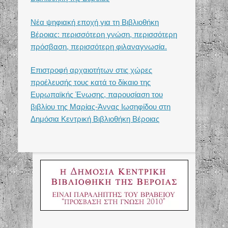
Νέα ψηφιακή εποχή για τη Βιβλιοθήκη
Βέροιας: περισσότερη γνώση, περισσότερη
πρόσβαση, περισσότερη φιλαναγνωσία.
Επιστροφή αρχαιοτήτων στις χώρες
προέλευσής τους κατά το δίκαιο της
Ευρωπαϊκής Ένωσης, παρουσίαση του
βιβλίου της Μαρίας-Άννας Ιωσηφίδου στη
Δημόσια Κεντρική Βιβλιοθήκη Βέροιας