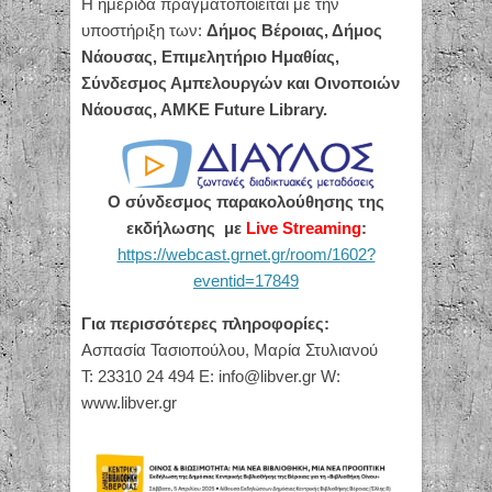
Η ημερίδα πραγματοποιείται με την
υποστήριξη των:
Δήμος Βέροιας, Δήμος
Νάουσας, Επιμελητήριο Ημαθίας,
Σύνδεσμος Αμπελουργών και Οινοποιών
Νάουσας, ΑΜΚΕ Future Library.
Ο σύνδεσμος παρακολούθησης της
εκδήλωσης με
Live Streaming
:
https://webcast.grnet.gr/room/1602?
eventid=17849
Για περισσότερες πληροφορίες:
Ασπασία Τασιοπούλου, Μαρία Στυλιανού
Τ: 23310 24 494 Ε: info@libver.gr W:
www.libver.gr