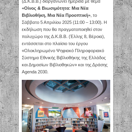
(Δ.Κ.Β.Β.) διοργανώνει ημερίδα με θέμα
«Οίνος & Βιωσιμότητα: Μια Νέα
Βιβλιοθήκη, Μια Νέα Προοπτική»
, το
Σάββατο 5 Απριλίου 2025 (11:00 – 13:00). Η
εκδήλωση που θα πραγματοποιηθεί στον
πολυχώρο της Δ.Κ.Β.Β. (Έλλης 8, Βέροια),
εντάσσεται στο πλαίσιο του έργου
«Ολοκληρωμένο Ψηφιακό Πληροφοριακό
Σύστημα Εθνικής Βιβλιοθήκης της Ελλάδος
και Δημοσίων Βιβλιοθηκών» και της Δράσης
Agenda 2030.