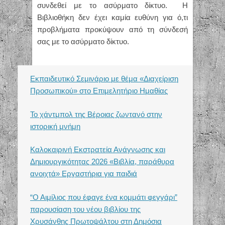
συνδεθεί με το ασύρματο δίκτυο. Η
Βιβλιοθήκη δεν έχει καμία ευθύνη για ό,τι
προβλήματα προκύψουν από τη σύνδεσή
σας με το ασύρματο δίκτυο.
Εκπαιδευτικό Σεμινάριο με θέμα «Διαχείριση
Προσωπικού» στο Επιμελητήριο Ημαθίας
Το χάντμπολ της Βέροιας ζωντανό στην
ιστορική μνήμη
Καλοκαιρινή Εκστρατεία Ανάγνωσης και
Δημιουργικότητας 2026 «Βιβλία, παράθυρα
ανοιχτά» Εργαστήρια για παιδιά
“Ο Αιμίλιος που έφαγε ένα κομμάτι φεγγάρι”
παρουσίαση του νέου βιβλίου της
Χρυσάνθης Πρωτοψάλτου στη Δημόσια