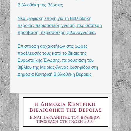
Βιβλιοθήκη της Βέροιας
Νέα ψηφιακή εποχή για τη Βιβλιοθήκη
Βέροιας: περισσότερη γνώση, περισσότερη
πρόσβαση, περισσότερη φιλαναγνωσία.
Επιστροφή αρχαιοτήτων στις χώρες
προέλευσής τους κατά το δίκαιο της
Ευρωπαϊκής Ένωσης, παρουσίαση του
βιβλίου της Μαρίας-Άννας Ιωσηφίδου στη
Δημόσια Κεντρική Βιβλιοθήκη Βέροιας