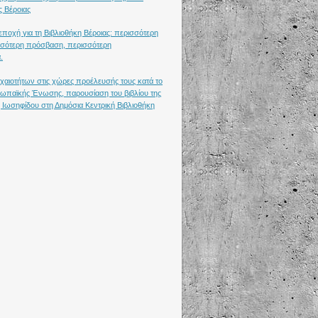
ς Βέροιας
ποχή για τη Βιβλιοθήκη Βέροιας: περισσότερη
σότερη πρόσβαση, περισσότερη
.
χαιοτήτων στις χώρες προέλευσής τους κατά το
υρωπαϊκής Ένωσης, παρουσίαση του βιβλίου της
 Ιωσηφίδου στη Δημόσια Κεντρική Βιβλιοθήκη