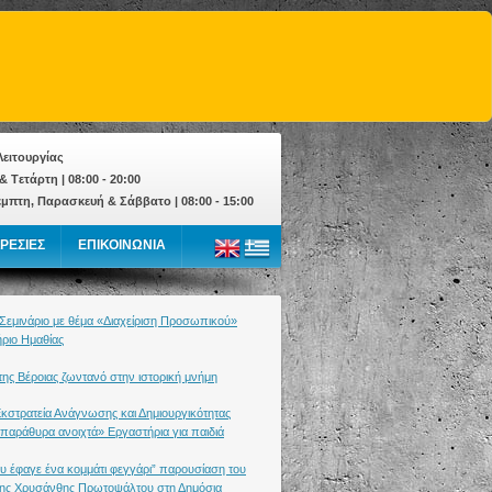
ειτουργίας
& Tετάρτη | 08:00 - 20:00
έμπτη, Παρασκευή & Σάββατο | 08:00 - 15:00
ΡΕΣΙΕΣ
ΕΠΙΚΟΙΝΩΝΙΑ
 Σεμινάριο με θέμα «Διαχείριση Προσωπικού»
ήριο Ημαθίας
ης Βέροιας ζωντανό στην ιστορική μνήμη
Εκστρατεία Ανάγνωσης και Δημιουργικότητας
 παράθυρα ανοιχτά» Εργαστήρια για παιδιά
ου έφαγε ένα κομμάτι φεγγάρι” παρουσίαση του
 της Χρυσάνθης Πρωτοψάλτου στη Δημόσια