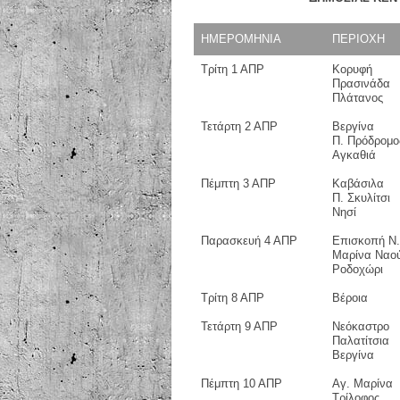
ΗΜΕΡΟΜΗΝΙΑ
ΠΕΡΙΟΧΗ
Τρίτη 1 ΑΠΡ
Κορυφή
Πρασινάδα
Πλάτανος
Τετάρτη 2 ΑΠΡ
Βεργίνα
Π. Πρόδρομο
Αγκαθιά
Πέμπτη 3 ΑΠΡ
Καβάσιλα
Π. Σκυλίτσι
Νησί
Παρασκευή 4 ΑΠΡ
Επισκοπή Ν.
Μαρίνα Ναο
Ροδοχώρι
Τρίτη 8 ΑΠΡ
Βέροια
Τετάρτη 9 ΑΠΡ
Νεόκαστρο
Παλατίτσια
Βεργίνα
Πέμπτη 10 ΑΠΡ
Αγ. Μαρίνα
Τρίλοφος