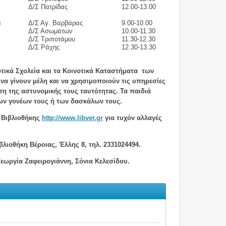
Δ/Σ Πατρίδας
12.00-13.00
α
Δ/Σ Αγ. Βαρβάρας
9.00-10.00
Δ/Σ Ασωμάτων
10.00-11.30
Δ/Σ Τριποτάμου
11.30-12.30
Δ/Σ Ράχης
12.30-13.30
τικά Σχολεία και τα Κοινοτικά Καταστήματα των
να γίνουν μέλη και να χρησιμοποιούν τις υπηρεσίες
ση της αστυνομικής τους ταυτότητας. Τα παιδιά
ων γονέων τους ή των δασκάλων τους.
ς Βιβλιοθήκης
http
://
www
.
libver
.
gr
για τυχόν αλλαγές
βλιοθήκη Βέροιας, Έλλης 8, τηλ. 2331024494.
εωργία Ζαφειρογιάννη, Σόνια Κελεσίδου.