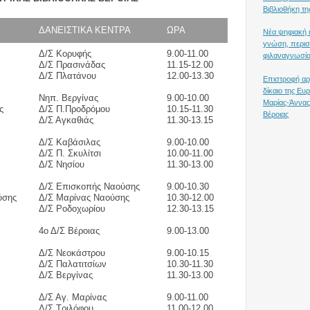
Βιβλιοθήκη τη
ΔΑΝΕΙΣΤΙΚΑ ΚΕΝΤΡΑ
ΩΡΑ
Νέα ψηφιακή ε
γνώση, περισ
Δ/Σ Κορυφής
9.00-11.00
φιλαναγνωσία
Δ/Σ Πρασινάδας
11.15-12.00
Δ/Σ Πλατάνου
12.00-13.30
Επιστροφή αρ
δίκαιο της Ε
Νηπ. Βεργίνας
9.00-10.00
Μαρίας-Άννας
ς
Δ/Σ Π.Προδρόμου
10.15-11.30
Βέροιας
Δ/Σ Αγκαθιάς
11.30-13.15
Δ/Σ Καβάσιλας
9.00-10.00
Δ/Σ Π. Σκυλίτσι
10.00-11.00
Δ/Σ Νησίου
11.30-13.00
Δ/Σ Επισκοπής Ναούσης
9.00-10.30
ύσης
Δ/Σ Μαρίνας Ναούσης
10.30-12.00
Δ/Σ Ροδοχωρίου
12.30-13.15
4ο Δ/Σ Βέροιας
9.00-13.00
Δ/Σ Νεοκάστρου
9.00-10.15
Δ/Σ Παλατιτσίων
10.30-11.30
Δ/Σ Βεργίνας
11.30-13.00
Δ/Σ Αγ. Μαρίνας
9.00-11.00
Δ/Σ Τριλόφου
11.00-12.00