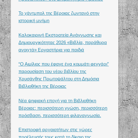
Το χάντμπολ της Βέροιας ζωντανό στην
ιστορική μνήμη
Καλοκαιρινή Εκστρατεία Ανάγνωσης και
Δημιουργικότητας 2026 «Βιβλία, παράθυρα
ανοιχτά» Εργαστήρια για παιδιά
“Ο Αιμίλιος που έφαγε ένα κομμάτι φεγγάρι”
παρουσίαση του νέου βιβλίου της
Χρυσάνθης Πρωτοψάλτου στη Δημόσια
Βιβλιοθήκη της Βέροιας
Νέα ψηφιακή εποχή για τη Βιβλιοθήκη
Βέροιας: περισσότερη γνώση, περισσότερη
πρόσβαση, περισσότερη φιλαναγνωσία.
Επιστροφή αρχαιοτήτων στις χώρες
προέλευσής τους κατά το δίκαιο της