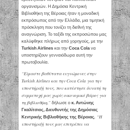
οργανισμών. Η Δημόσια Κεντρική
Βιβλιοθήκη της Βέροιας ήταν η μοναδική
εκπρόσωπος από την Ελλάδα, μια τιμητική
πρόσκληση που τονίζει τη διεθνή της
αναγνώριση. Το ταξίδι της εκπροσώπου μας
καλύφθηκε πλήρως από χορηγούς, με την
Turkish Airlines
και την
Coca Cola
να
υποστηρίζουν γενναιόδωρα αυτή την
πρωτοβουλία.
“Είμαστε βαθύτατα ευγνώμονες στην
Turkish Airlines και την Coca Cola για την
υποστήριξή τους, που κατέστησε δυνατή τη
συμμετοχή μας χωρίς οικονομικό βάρος για
τη βιβλιοθήκη,”
δήλωσε ο
κ. Αντώνης
Γκαλίτσιος, Διευθυντής της Δημόσιας
.
“Η
Κεντρικής Βιβλιοθήκης της Βέροιας
υποστήριξή τους μας επιτρέπει να