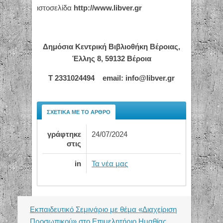
ιστοσελίδα
http://www.libver.gr
Δημόσια Κεντρική Βιβλιοθήκη Βέροιας,
Έλλης 8, 59132 Βέροια
Τ
2331024494 email: info@libver.gr
ΣΧΕΤΙΚΆ ΜΕ ΤΟ ΆΡΘΡΟ
γράφτηκε
24/07/2024
στις
in
Τα νέα μας
Εκπαιδευτικό Σεμινάριο με θέμα «Διαχείριση
Προσωπικού» στο Επιμελητήριο Ημαθίας