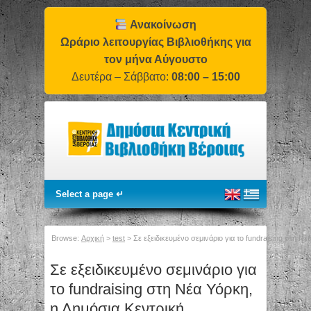
Ανακοίνωση
Ωράριο λειτουργίας Βιβλιοθήκης για
τον μήνα Αύγουστο
Δευτέρα – Σάββατο:
08:00 – 15:00
Browse:
Αρχική
>
test
>
Σε εξειδικευμένο σεμινάριο για το fundraising στη Ν
Σε εξειδικευμένο σεμινάριο για
το fundraising στη Νέα Υόρκη,
η Δημόσια Κεντρική