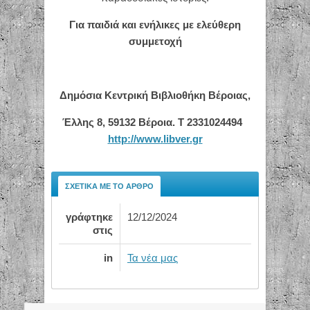
Για παιδιά και ενήλικες με ελεύθερη
συμμετοχή
Δημόσια Κεντρική Βιβλιοθήκη Βέροιας,
Έλλης 8, 59132 Βέροια. Τ 2331024494
http
://
www
.
libver
.
gr
ΣΧΕΤΙΚΆ ΜΕ ΤΟ ΆΡΘΡΟ
γράφτηκε
12/12/2024
στις
in
Τα νέα μας