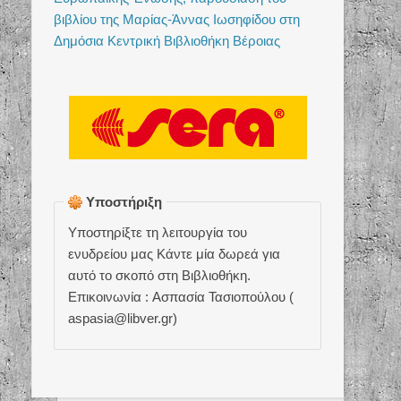
βιβλίου της Μαρίας-Άννας Ιωσηφίδου στη
Δημόσια Κεντρική Βιβλιοθήκη Βέροιας
Υποστήριξη
Υποστηρίξτε τη λειτουργία του
ενυδρείου μας Κάντε μία δωρεά για
αυτό το σκοπό στη Βιβλιοθήκη.
Επικοινωνία : Ασπασία Τασιοπούλου (
aspasia@libver.gr)