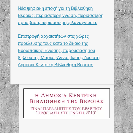
Νέα ψηφιακή εποχή για τη Βιβλιοθήκη
Βέροιας: περισσότερη γνώση, περισσότερη
πρόσβαση, περισσότερη φιλαναγνωσία.
Επιστροφή αρχαιοτήτων στις χώρες
προέλευσής τους κατά το δίκαιο της
Ευρωπαϊκής Ένωσης, παρουσίαση του
βιβλίου της Μαρίας-Άννας Ιωσηφίδου στη
Δημόσια Κεντρική Βιβλιοθήκη Βέροιας