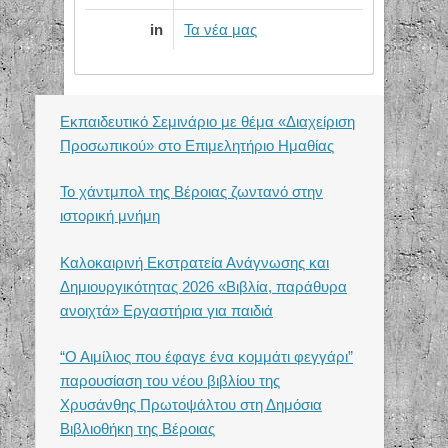
in
Τα νέα μας
Εκπαιδευτικό Σεμινάριο με θέμα «Διαχείριση
Προσωπικού» στο Επιμελητήριο Ημαθίας
Το χάντμπολ της Βέροιας ζωντανό στην
ιστορική μνήμη
Καλοκαιρινή Εκστρατεία Ανάγνωσης και
Δημιουργικότητας 2026 «Βιβλία, παράθυρα
ανοιχτά» Εργαστήρια για παιδιά
“Ο Αιμίλιος που έφαγε ένα κομμάτι φεγγάρι”
παρουσίαση του νέου βιβλίου της
Χρυσάνθης Πρωτοψάλτου στη Δημόσια
Βιβλιοθήκη της Βέροιας