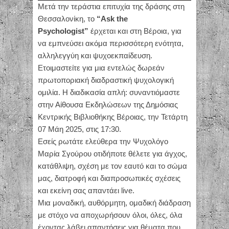
Μετά την τεράστια επιτυχία της δράσης στη
Θεσσαλονίκη, το
“Ask the
Psychologist”
έρχεται και στη Βέροια, για
να εμπνεύσει ακόμα περισσότερη ενότητα,
αλληλεγγύη και ψυχοεκπαίδευση.
Ετοιμαστείτε για μια εντελώς δωρεάν
πρωτοποριακή διαδραστική ψυχολογική
ομιλία. Η διαδικασία απλή: συναντιόμαστε
στην Αίθουσα Εκδηλώσεων της Δημόσιας
Κεντρικής Βιβλιοθήκης Βέροιας, την Τετάρτη
07 Μάη 2025, στις 17:30.
Εσείς ρωτάτε ελεύθερα την Ψυχολόγο
Μαρία Σγούρου οτιδήποτε θέλετε για άγχος,
κατάθλιψη, σχέση με τον εαυτό και το σώμα
μας, διατροφή και διαπροσωπικές σχέσεις
και εκείνη σας απαντάει live.
Μια μοναδική, αυθόρμητη, ομαδική διάδραση
με στόχο να αποχωρήσουν όλοι, όλες, όλα
έχοντας λάβει απαντήσεις για θέματα που