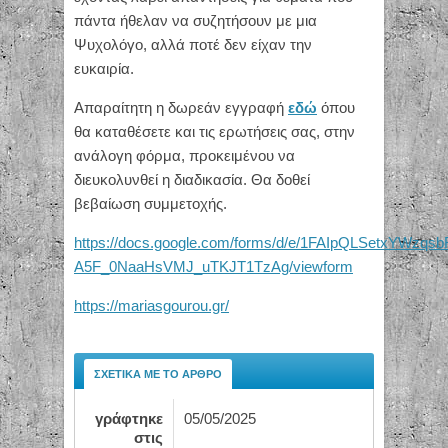
πάντα ήθελαν να συζητήσουν με μια
Ψυχολόγο, αλλά ποτέ δεν είχαν την
ευκαιρία.
Απαραίτητη η δωρεάν εγγραφή
εδώ
όπου
θα καταθέσετε και τις ερωτήσεις σας, στην
ανάλογη φόρμα, προκειμένου να
διευκολυνθεί η διαδικασία. Θα δοθεί
βεβαίωση συμμετοχής.
https://docs.google.com/forms/d/e/1FAIpQLSetxYWzqs
A5F_0NaaHsVMJ_uTKJT1TzAg/viewform
https://mariasgourou.gr/
ΣΧΕΤΙΚΆ ΜΕ ΤΟ ΆΡΘΡΟ
γράφτηκε
05/05/2025
στις