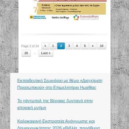
«
1
2
3
4
5
»
10
Page 2 of 24
...
20
Last »
Εκπαιδευτικό Σεμινάριο με θέμα «Διαχείριση
Προσωπικού» στο Επιμελητήριο Ημαθίας
Το χάντμπολ της Βέροιας ζωντανό στην
ιστορική μνήμη
Καλοκαιρινή Εκστρατεία Ανάγνωσης και
Δημιουργικότητας 2026 «Βιβλία, παράθυρα