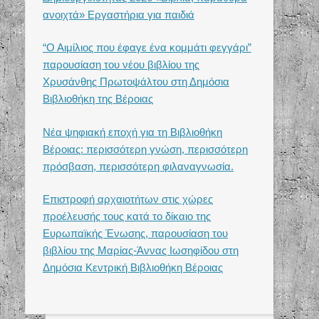
ανοιχτά» Εργαστήρια για παιδιά
“Ο Αιμίλιος που έφαγε ένα κομμάτι φεγγάρι”
παρουσίαση του νέου βιβλίου της
Χρυσάνθης Πρωτοψάλτου στη Δημόσια
Βιβλιοθήκη της Βέροιας
Νέα ψηφιακή εποχή για τη Βιβλιοθήκη
Βέροιας: περισσότερη γνώση, περισσότερη
πρόσβαση, περισσότερη φιλαναγνωσία.
Επιστροφή αρχαιοτήτων στις χώρες
προέλευσής τους κατά το δίκαιο της
Ευρωπαϊκής Ένωσης, παρουσίαση του
βιβλίου της Μαρίας-Άννας Ιωσηφίδου στη
Δημόσια Κεντρική Βιβλιοθήκη Βέροιας