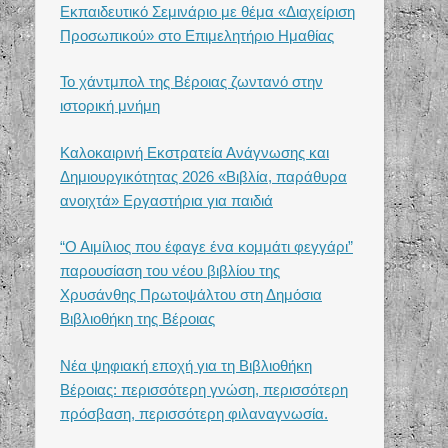
Εκπαιδευτικό Σεμινάριο με θέμα «Διαχείριση
Προσωπικού» στο Επιμελητήριο Ημαθίας
Το χάντμπολ της Βέροιας ζωντανό στην
ιστορική μνήμη
Καλοκαιρινή Εκστρατεία Ανάγνωσης και
Δημιουργικότητας 2026 «Βιβλία, παράθυρα
ανοιχτά» Εργαστήρια για παιδιά
“Ο Αιμίλιος που έφαγε ένα κομμάτι φεγγάρι”
παρουσίαση του νέου βιβλίου της
Χρυσάνθης Πρωτοψάλτου στη Δημόσια
Βιβλιοθήκη της Βέροιας
Νέα ψηφιακή εποχή για τη Βιβλιοθήκη
Βέροιας: περισσότερη γνώση, περισσότερη
πρόσβαση, περισσότερη φιλαναγνωσία.