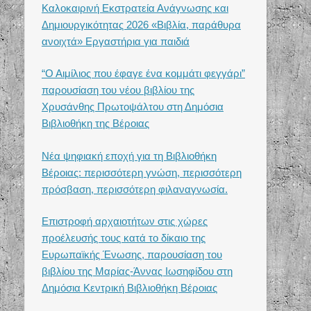
Καλοκαιρινή Εκστρατεία Ανάγνωσης και
Δημιουργικότητας 2026 «Βιβλία, παράθυρα
ανοιχτά» Εργαστήρια για παιδιά
“Ο Αιμίλιος που έφαγε ένα κομμάτι φεγγάρι”
παρουσίαση του νέου βιβλίου της
Χρυσάνθης Πρωτοψάλτου στη Δημόσια
Βιβλιοθήκη της Βέροιας
Νέα ψηφιακή εποχή για τη Βιβλιοθήκη
Βέροιας: περισσότερη γνώση, περισσότερη
πρόσβαση, περισσότερη φιλαναγνωσία.
Επιστροφή αρχαιοτήτων στις χώρες
προέλευσής τους κατά το δίκαιο της
Ευρωπαϊκής Ένωσης, παρουσίαση του
βιβλίου της Μαρίας-Άννας Ιωσηφίδου στη
Δημόσια Κεντρική Βιβλιοθήκη Βέροιας