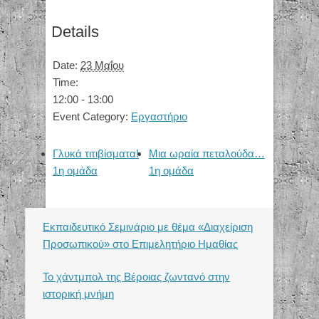
Details
Date:
23 Μαΐου
Time:
12:00 - 13:00
Event Category:
Εργαστήριο
Γλυκά τιτιβίσματα!
Μια ωραία πεταλούδα…
1η ομάδα
1η ομάδα
Εκπαιδευτικό Σεμινάριο με θέμα «Διαχείριση
Προσωπικού» στο Επιμελητήριο Ημαθίας
Το χάντμπολ της Βέροιας ζωντανό στην
ιστορική μνήμη