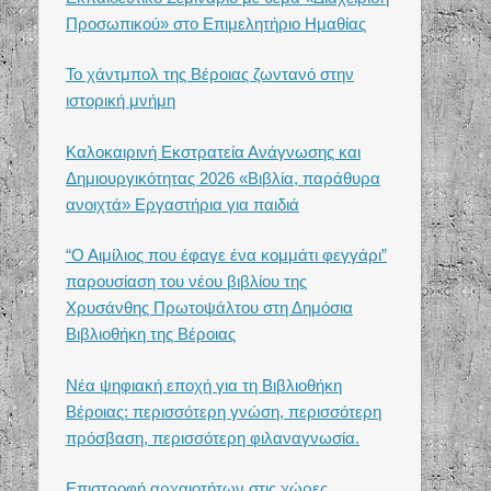
Προσωπικού» στο Επιμελητήριο Ημαθίας
Το χάντμπολ της Βέροιας ζωντανό στην
ιστορική μνήμη
Καλοκαιρινή Εκστρατεία Ανάγνωσης και
Δημιουργικότητας 2026 «Βιβλία, παράθυρα
ανοιχτά» Εργαστήρια για παιδιά
“Ο Αιμίλιος που έφαγε ένα κομμάτι φεγγάρι”
παρουσίαση του νέου βιβλίου της
Χρυσάνθης Πρωτοψάλτου στη Δημόσια
Βιβλιοθήκη της Βέροιας
Νέα ψηφιακή εποχή για τη Βιβλιοθήκη
Βέροιας: περισσότερη γνώση, περισσότερη
πρόσβαση, περισσότερη φιλαναγνωσία.
Επιστροφή αρχαιοτήτων στις χώρες