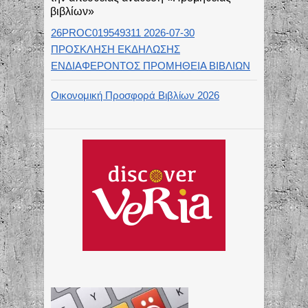
βιβλίων»
26PROC019549311 2026-07-30
ΠΡΟΣΚΛΗΣΗ ΕΚΔΗΛΩΣΗΣ
ΕΝΔΙΑΦΕΡΟΝΤΟΣ ΠΡΟΜΗΘΕΙΑ ΒΙΒΛΙΩΝ
Οικονομική Προσφορά Βιβλίων 2026