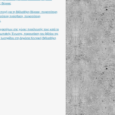
ς Βέροιας
ποχή για τη Βιβλιοθήκη Βέροιας: περισσότερη
σότερη πρόσβαση, περισσότερη
.
χαιοτήτων στις χώρες προέλευσής τους κατά το
υρωπαϊκής Ένωσης, παρουσίαση του βιβλίου της
 Ιωσηφίδου στη Δημόσια Κεντρική Βιβλιοθήκη