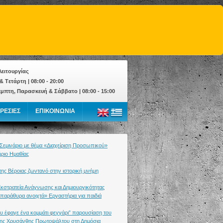
ειτουργίας
& Tετάρτη | 08:00 - 20:00
έμπτη, Παρασκευή & Σάββατο | 08:00 - 15:00
ΡΕΣΙΕΣ
ΕΠΙΚΟΙΝΩΝΙΑ
 Σεμινάριο με θέμα «Διαχείριση Προσωπικού»
ήριο Ημαθίας
ης Βέροιας ζωντανό στην ιστορική μνήμη
Εκστρατεία Ανάγνωσης και Δημιουργικότητας
 παράθυρα ανοιχτά» Εργαστήρια για παιδιά
ου έφαγε ένα κομμάτι φεγγάρι” παρουσίαση του
 της Χρυσάνθης Πρωτοψάλτου στη Δημόσια