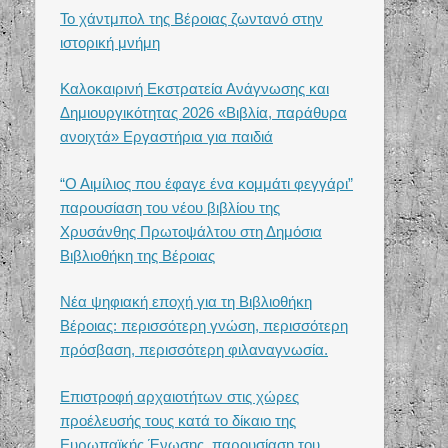
Το χάντμπολ της Βέροιας ζωντανό στην
ιστορική μνήμη
Καλοκαιρινή Εκστρατεία Ανάγνωσης και
Δημιουργικότητας 2026 «Βιβλία, παράθυρα
ανοιχτά» Εργαστήρια για παιδιά
“Ο Αιμίλιος που έφαγε ένα κομμάτι φεγγάρι”
παρουσίαση του νέου βιβλίου της
Χρυσάνθης Πρωτοψάλτου στη Δημόσια
Βιβλιοθήκη της Βέροιας
Νέα ψηφιακή εποχή για τη Βιβλιοθήκη
Βέροιας: περισσότερη γνώση, περισσότερη
πρόσβαση, περισσότερη φιλαναγνωσία.
Επιστροφή αρχαιοτήτων στις χώρες
προέλευσής τους κατά το δίκαιο της
Ευρωπαϊκής Ένωσης, παρουσίαση του