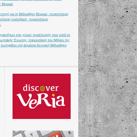
ς Βέροιας
ποχή για τη Βιβλιοθήκη Βέροιας: περισσότερη
σότερη πρόσβαση, περισσότερη
.
χαιοτήτων στις χώρες προέλευσής τους κατά το
υρωπαϊκής Ένωσης, παρουσίαση του βιβλίου της
 Ιωσηφίδου στη Δημόσια Κεντρική Βιβλιοθήκη