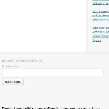
Βιβλιοθήκη τη
Νέα ψηφιακή ε
γνώση, περισ
φιλαναγνωσία
Επιστροφή αρ
δίκαιο της Ε
Μαρίας-Άννας
Βέροιας
Εγγραφή στη λίστα ενημερώσεων.
Email Address
Πρόσκληση εκδήλωσης ενδιαφέροντος για την απευθείας