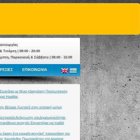
ειτουργίας
& Tετάρτη | 08:00 - 20:00
έμπτη, Παρασκευή & Σάββατο | 08:00 - 15:00
ΡΕΣΙΕΣ
ΕΠΙΚΟΙΝΩΝΙΑ
 Σεμινάριο με θέμα «Διαχείριση Προσωπικού»
ήριο Ημαθίας
ης Βέροιας ζωντανό στην ιστορική μνήμη
Εκστρατεία Ανάγνωσης και Δημιουργικότητας
 παράθυρα ανοιχτά» Εργαστήρια για παιδιά
ου έφαγε ένα κομμάτι φεγγάρι” παρουσίαση του
 της Χρυσάνθης Πρωτοψάλτου στη Δημόσια