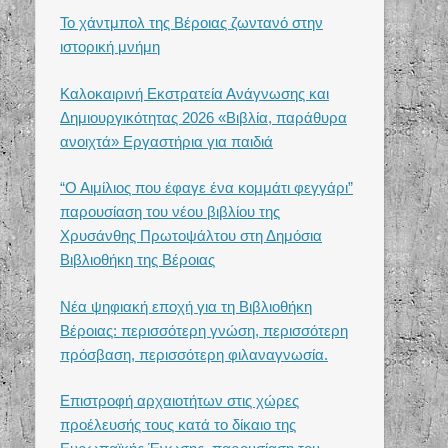
Το χάντμπολ της Βέροιας ζωντανό στην
ιστορική μνήμη
Καλοκαιρινή Εκστρατεία Ανάγνωσης και
Δημιουργικότητας 2026 «Βιβλία, παράθυρα
ανοιχτά» Εργαστήρια για παιδιά
“Ο Αιμίλιος που έφαγε ένα κομμάτι φεγγάρι”
παρουσίαση του νέου βιβλίου της
Χρυσάνθης Πρωτοψάλτου στη Δημόσια
Βιβλιοθήκη της Βέροιας
Νέα ψηφιακή εποχή για τη Βιβλιοθήκη
Βέροιας: περισσότερη γνώση, περισσότερη
πρόσβαση, περισσότερη φιλαναγνωσία.
Επιστροφή αρχαιοτήτων στις χώρες
προέλευσής τους κατά το δίκαιο της