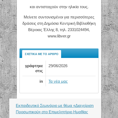
και αντιστοιχούν στην ηλικία τους.
Μείνετε συντονισμένοι για περισσότερες
δράσεις στη Δημόσια Κεντρική Βιβλιοθήκη
Βέροιας Έλλης 8, τηλ. 2331024494,
www.libver.gr
ΣΧΕΤΙΚΆ ΜΕ ΤΟ ΆΡΘΡΟ
γράφτηκε
29/06/2026
στις
in
Τα νέα μας
Εκπαιδευτικό Σεμινάριο με θέμα «Διαχείριση
Προσωπικού» στο Επιμελητήριο Ημαθίας