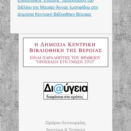
Ευρωπαϊκής Ένωσης, παρουσίαση του
βιβλίου της Μαρίας-Άννας Ιωσηφίδου στη
Δημόσια Κεντρική Βιβλιοθήκη Βέροιας
Ωράριο Λειτουργίας
Δευτέρα & Τετάρτη