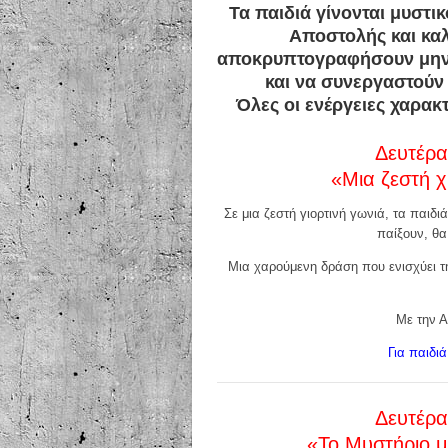
Τα παιδιά γίνονται μυστι
Αποστολής και καλ
αποκρυπτογραφήσουν μηνύ
και να συνεργαστούν
Όλες οι ενέργειες χαρα
Δευτέρα
«Μια ζεστή χ
Σε μια ζεστή γιορτινή γωνιά, τα παιδι
παίξουν, θα
Μια χαρούμενη δράση που ενισχύει τ
Με την Α
Για παιδι
Δευτέρα
«Το Μυστήριο μ