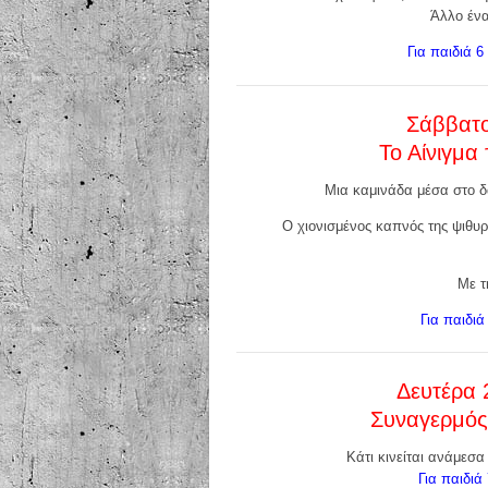
Άλλο ένα
Για παιδιά 
Σάββατο
Το Αίνιγμα
Μια καμινάδα μέσα στο δά
Ο χιονισμένος καπνός της ψιθυρί
Με τ
Για παιδι
Δευτέρα 
Συναγερμός 
Κάτι κινείται ανάμεσα
Για παιδιά