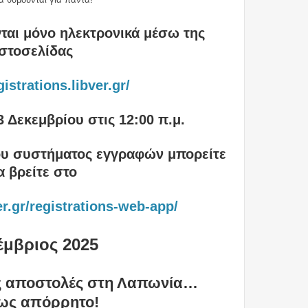
νται μόνο ηλεκτρονικά μέσω της
ιστοσελίδας
gistrations.libver.gr/
 Δεκεμβρίου στις 12:
0
0 π.μ.
του συστήματος εγγραφών μπορείτε
α βρείτε στο
er.gr/registrations-web-app/
έμβριος 2025
ες αποστολές στη Λαπωνία…
ως απόρρητο!