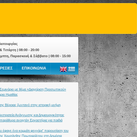
ειτουργίας
& Tετάρτη | 08:00 - 20:00
έμπτη, Παρασκευή & Σάββατο | 08:00 - 15:00
ΡΕΣΙΕΣ
ΕΠΙΚΟΙΝΩΝΙΑ
 Σεμινάριο με θέμα «Διαχείριση Προσωπικού»
ήριο Ημαθίας
ης Βέροιας ζωντανό στην ιστορική μνήμη
Εκστρατεία Ανάγνωσης και Δημιουργικότητας
 παράθυρα ανοιχτά» Εργαστήρια για παιδιά
ου έφαγε ένα κομμάτι φεγγάρι” παρουσίαση του
 της Χρυσάνθης Πρωτοψάλτου στη Δημόσια