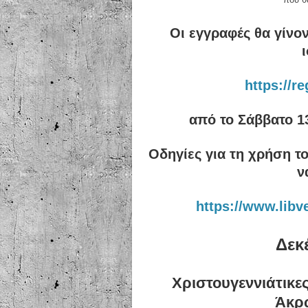
Οι εγγραφές θα γίνο
https://re
από το Σάββατο 13
Οδηγίες για τη χρήση 
ν
https://www.libv
Δεκ
Χριστουγεννιάτικ
Άκρ