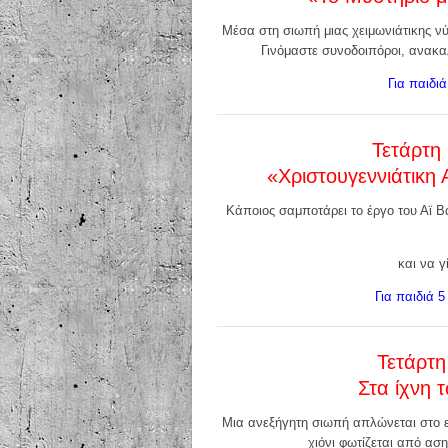
Μέσα στη σιωπή μιας χειμωνιάτικης νύχ
Γινόμαστε συνοδοιπόροι, ανακα
Για παιδι
Τετάρτη
«Χριστουγεννιάτικη
Κάποιος σαμποτάρει το έργο του Αϊ Β
και να γ
Για παιδιά 
Τετάρτη
Στα ίχνη 
Μια ανεξήγητη σιωπή απλώνεται στο ε
χιόνι φωτίζεται από αση