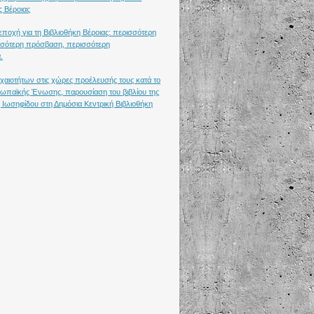
ς Βέροιας
ποχή για τη Βιβλιοθήκη Βέροιας: περισσότερη
σότερη πρόσβαση, περισσότερη
.
χαιοτήτων στις χώρες προέλευσής τους κατά το
υρωπαϊκής Ένωσης, παρουσίαση του βιβλίου της
 Ιωσηφίδου στη Δημόσια Κεντρική Βιβλιοθήκη