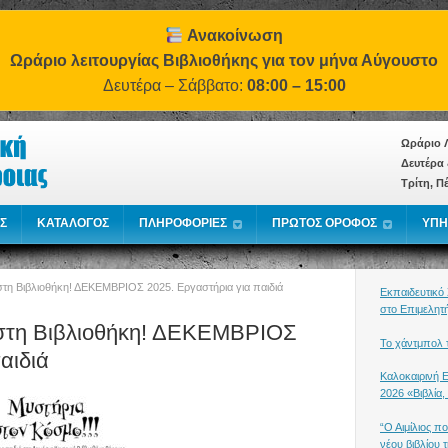
Ανακοίνωση
Ωράριο λειτουργίας Βιβλιοθήκης για τον μήνα Αύγουστο
Δευτέρα – Σάββατο:
08:00 – 15:00
Ωράριο Λ
Δευτέρα 
Τρίτη, Π
Σ
ΚΑΤΑΛΟΓΟΣ
ΠΛΗΡΟΦΟΡΙΕΣ
ΠΡΩΤΟΣ ΟΡΟΦΟΣ
ΥΠΗ
τη Βιβλιοθήκη! ΔΕΚΕΜΒΡΙΟΣ 2025. Εργαστήρια για παιδιά
Εκπαιδευτικό
στο Επιμελητ
στη Βιβλιοθήκη! ΔΕΚΕΜΒΡΙΟΣ
Το χάντμπολ τ
αιδιά
Καλοκαιρινή 
2026 «Βιβλία,
“Ο Αιμίλιος π
νέου βιβλίου