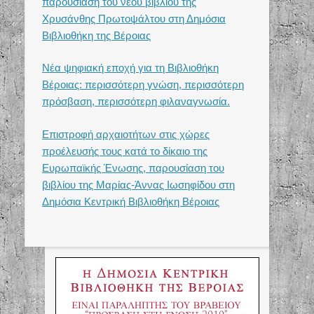
παρουσίαση του νέου βιβλίου της
αντίστοιχα app marketplaces
Χρυσάνθης Πρωτοψάλτου στη Δημόσια
(
https://www.pressreader.com
).
Βιβλιοθήκη της Βέροιας
Νέα ψηφιακή εποχή για τη Βιβλιοθήκη
Βέροιας: περισσότερη γνώση, περισσότερη
πρόσβαση, περισσότερη φιλαναγνωσία.
Επιστροφή αρχαιοτήτων στις χώρες
προέλευσής τους κατά το δίκαιο της
Ευρωπαϊκής Ένωσης, παρουσίαση του
βιβλίου της Μαρίας-Άννας Ιωσηφίδου στη
Δημόσια Κεντρική Βιβλιοθήκη Βέροιας