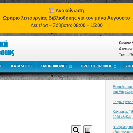
Ανακοίνωση
Ωράριο λειτουργίας Βιβλιοθήκης για τον μήνα Αύγουστο
Δευτέρα – Σάββατο:
08:00 – 15:00
Ωράριο Λ
Δευτέρα 
Τρίτη, Π
Σ
ΚΑΤΑΛΟΓΟΣ
ΠΛΗΡΟΦΟΡΙΕΣ
ΠΡΩΤΟΣ ΟΡΟΦΟΣ
ΥΠΗ
Εκπαιδευτικό
στο Επιμελητ
Το χάντμπολ τ
Καλοκαιρινή 
2026 «Βιβλία,
“Ο Αιμίλιος π
Events
Event
Month
νέου βιβλίου