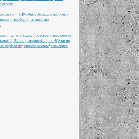
ς Βέροιας
ποχή για τη Βιβλιοθήκη Βέροιας: περισσότερη
σότερη πρόσβαση, περισσότερη
.
χαιοτήτων στις χώρες προέλευσής τους κατά το
υρωπαϊκής Ένωσης, παρουσίαση του βιβλίου της
 Ιωσηφίδου στη Δημόσια Κεντρική Βιβλιοθήκη