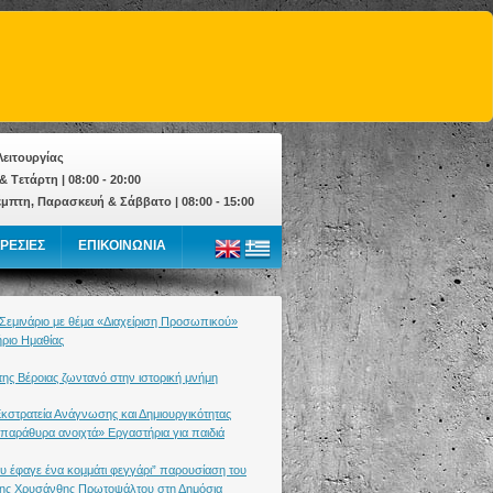
ειτουργίας
& Tετάρτη | 08:00 - 20:00
έμπτη, Παρασκευή & Σάββατο | 08:00 - 15:00
ΡΕΣΙΕΣ
ΕΠΙΚΟΙΝΩΝΙΑ
 Σεμινάριο με θέμα «Διαχείριση Προσωπικού»
ήριο Ημαθίας
ης Βέροιας ζωντανό στην ιστορική μνήμη
Εκστρατεία Ανάγνωσης και Δημιουργικότητας
 παράθυρα ανοιχτά» Εργαστήρια για παιδιά
ου έφαγε ένα κομμάτι φεγγάρι” παρουσίαση του
 της Χρυσάνθης Πρωτοψάλτου στη Δημόσια