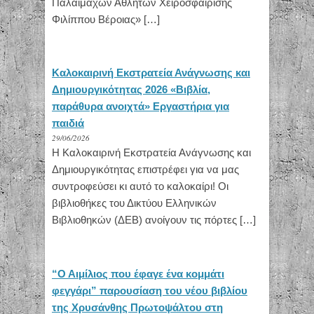
Παλαιμάχων Αθλητών Χειροσφαίρισης
Φιλίππου Βέροιας» […]
Καλοκαιρινή Εκστρατεία Ανάγνωσης και
Δημιουργικότητας 2026 «Βιβλία,
παράθυρα ανοιχτά» Εργαστήρια για
παιδιά
29/06/2026
Η Καλοκαιρινή Εκστρατεία Ανάγνωσης και
Δημιουργικότητας επιστρέφει για να μας
συντροφεύσει κι αυτό το καλοκαίρι! Οι
βιβλιοθήκες του Δικτύου Ελληνικών
Βιβλιοθηκών (ΔΕΒ) ανοίγουν τις πόρτες […]
“Ο Αιμίλιος που έφαγε ένα κομμάτι
φεγγάρι” παρουσίαση του νέου βιβλίου
της Χρυσάνθης Πρωτοψάλτου στη