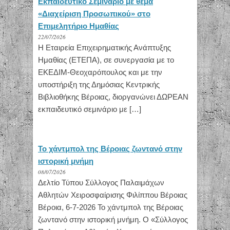
Εκπαιδευτικό Σεμινάριο με θέμα
«Διαχείριση Προσωπικού» στο
Επιμελητήριο Ημαθίας
22/07/2026
Η Εταιρεία Επιχειρηματικής Ανάπτυξης
Ημαθίας (ΕΤΕΠΑ), σε συνεργασία με το
ΕΚΕΔΙΜ-Θεοχαρόπουλος και με την
υποστήριξη της Δημόσιας Κεντρικής
Βιβλιοθήκης Βέροιας, διοργανώνει ΔΩΡΕΑΝ
εκπαιδευτικό σεμινάριο με […]
Το χάντμπολ της Βέροιας ζωντανό στην
ιστορική μνήμη
08/07/2026
Δελτίο Τύπου Σύλλογος Παλαιμάχων
Αθλητών Χειροσφαίρισης Φιλίππου Βέροιας
Βέροια, 6-7-2026 Το χάντμπολ της Βέροιας
ζωντανό στην ιστορική μνήμη. Ο «Σύλλογος