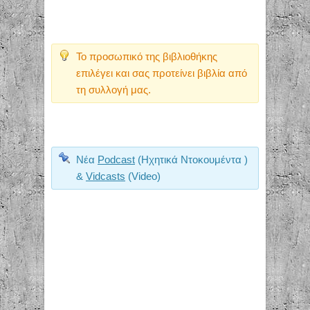
Το προσωπικό της βιβλιοθήκης
επιλέγει και σας προτείνει βιβλία από
τη συλλογή μας.
Νέα
Podcast
(Ηχητικά Ντοκουμέντα )
&
Vidcasts
(Video)