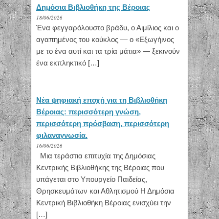
Δημόσια Βιβλιοθήκη της Βέροιας
18/06/2026
Ένα φεγγαρόλουστο βράδυ, ο Αιμίλιος και ο
αγαπημένος του κούκλος — ο «Εξωγήινος
με το ένα αυτί και τα τρία μάτια» — ξεκινούν
ένα εκπληκτικό […]
Νέα ψηφιακή εποχή για τη Βιβλιοθήκη
Βέροιας: περισσότερη γνώση,
περισσότερη πρόσβαση, περισσότερη
φιλαναγνωσία.
16/06/2026
Μια τεράστια επιτυχία της Δημόσιας
Κεντρικής Βιβλιοθήκης της Βέροιας που
υπάγεται στο Υπουργείο Παιδείας,
Θρησκευμάτων και Αθλητισμού Η Δημόσια
Κεντρική Βιβλιοθήκη Βέροιας ενισχύει την
[…]